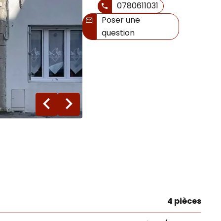
0780611031
Poser une
question
11 photos
4 pièces