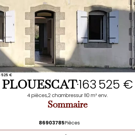
3 525 €
163 525 €
PLOUESCAT
•
4 pièces,
2 chambres
sur 110 m² env.
Sommaire
86903785
Pièces