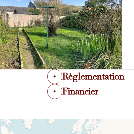
Règlementation
+
Financier
+