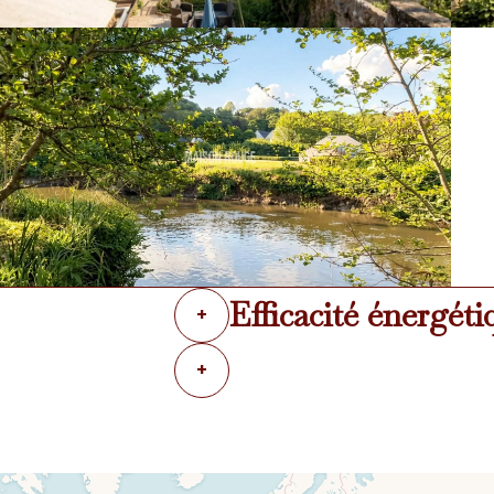
Efficacité énergéti
+
+