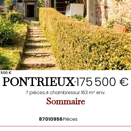
5 500 €
175 500 €
PONTRIEUX
•
7 pièces,
4 chambres
sur 163 m² env.
Sommaire
87010956
Pièces