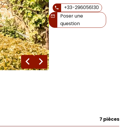
+33-296056130
Poser une
question
23 photos
7 pièces