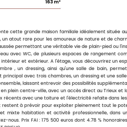
163 m²
te cette grande maison familiale idéalement située au c
x, un atout rare pour les amoureux de nature et de charm
 permettant une véritable vie de plain-pied ou l'insta
e d'eau avec WC, de plusieurs espaces de rangement com
e intérieur et extérieur. A l'étage, vous découvrirez un e
ambre , un dressing, ainsi qu'une salle de bain, perme
 principal avec trois chambres, un dressing et une salle
'ensemble, laissant entrevoir des possibilités supplémenta
 en plein centre-ville, avec un accès direct au Trieux et 
x récents avec une toiture et l'électricité refaite dans le
 restent à prévoir pour exploiter pleinement tout le pot
et mixte habitation et activité professionnelle, dans
ez-nous. Prix FAI : 175 500 euros dont 4.78 % honoraires