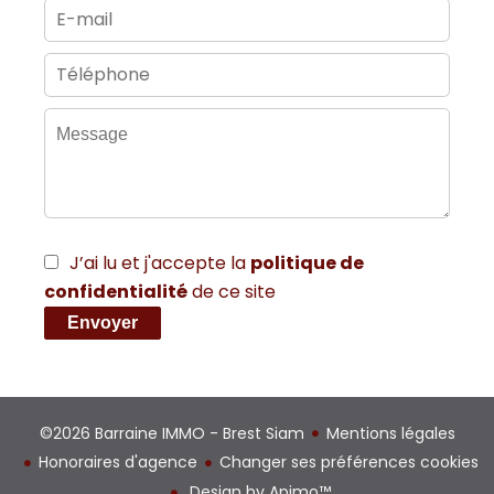
J’ai lu et j'accepte la
politique de
confidentialité
de ce site
Envoyer
©2026 Barraine IMMO - Brest Siam
Mentions légales
Honoraires d'agence
Changer ses préférences cookies
Design by
Apimo™