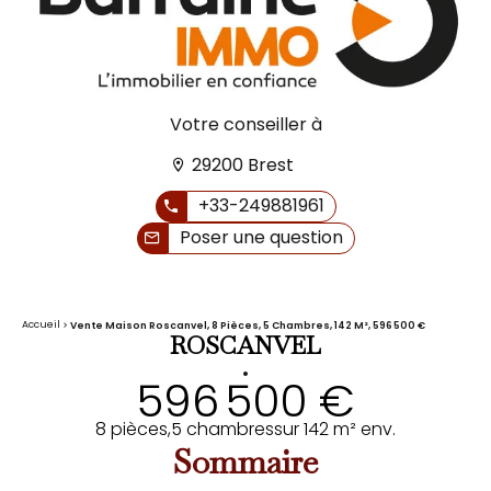
Votre conseiller à
29200 Brest
+33-249881961
Poser une question
Accueil
Vente Maison Roscanvel, 8 Pièces, 5 Chambres, 142 M², 596 500 €
ROSCANVEL
•
596 500 €
8 pièces,
5 chambres
sur 142 m² env.
Sommaire