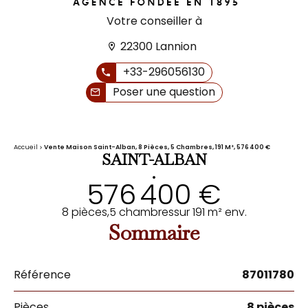
Votre conseiller à
22300 Lannion
+33-296056130
Poser une question
Accueil
Vente Maison Saint-Alban, 8 Pièces, 5 Chambres, 191 M², 576 400 €
SAINT-ALBAN
•
576 400 €
8 pièces,
5 chambres
sur 191 m² env.
Sommaire
Référence
87011780
Pièces
8 pièces