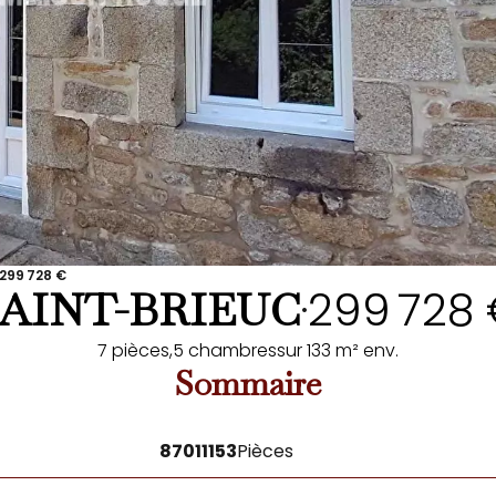
 299 728 €
299 728
SAINT-BRIEUC
•
7 pièces,
5 chambres
sur 133 m² env.
Sommaire
87011153
Pièces