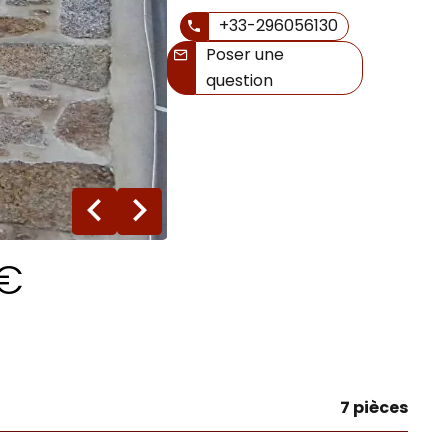
+33-296056130
Poser une
question
17 photos
 €
7 pièces