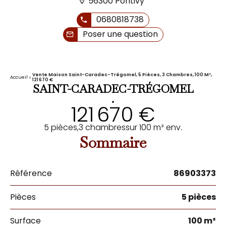
56300 Pontivy
0680818738
Poser une question
Vente Maison Saint-Caradec-Trégomel, 5 Pièces, 3 Chambres, 100 M²,
Accueil
121 670 €
SAINT-CARADEC-TRÉGOMEL
•
121 670 €
5 pièces,
3 chambres
sur 100 m² env.
Sommaire
Référence
86903373
Pièces
5 pièces
Surface
100 m²