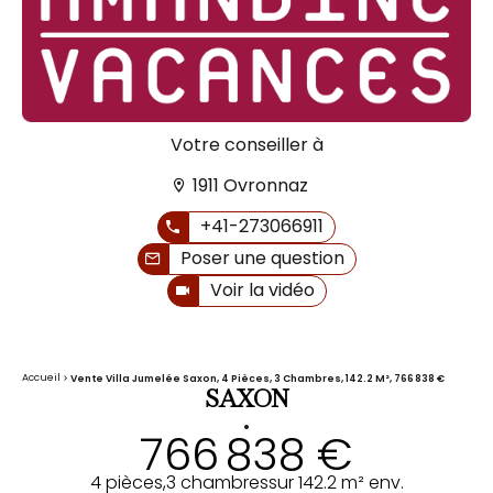
Votre conseiller à
1911 Ovronnaz
+41-273066911
Poser une question
Voir la vidéo
Accueil
Vente Villa Jumelée Saxon, 4 Pièces, 3 Chambres, 142.2 M², 766 838 €
SAXON
•
766 838 €
4 pièces,
3 chambres
sur 142.2 m² env.