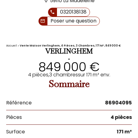
59110 La Madeleine
0320138138
Poser une question
Accueil
Vente Maison Verlinghem, 4 Pièces, 3 Chambres, 171 M², 849 000 €
VERLINGHEM
•
849 000 €
4 pièces,
3 chambres
sur 171 m² env.
Sommaire
Référence
86904095
Pièces
4 pièces
Surface
171 m²