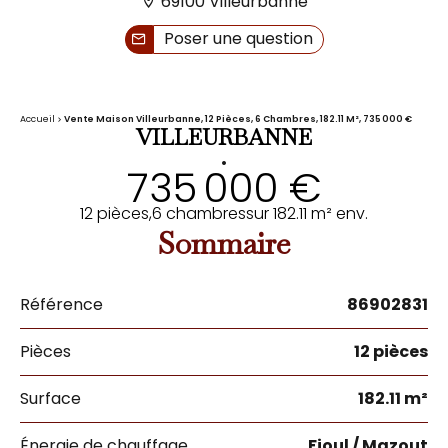
69100 Villeurbanne
Poser une question
Accueil
Vente Maison Villeurbanne, 12 Pièces, 6 Chambres, 182.11 M², 735 000 €
VILLEURBANNE
•
735 000 €
12 pièces,
6 chambres
sur 182.11 m² env.
Sommaire
Référence
86902831
Pièces
12 pièces
Surface
182.11 m²
Énergie de chauffage
Fioul / Mazout