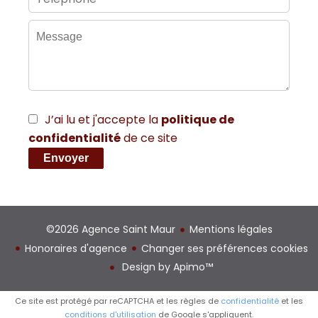
J’ai lu et j'accepte la
politique de
confidentialité
de ce site
Envoyer
©2026 Agence Saint Maur
Mentions légales
Honoraires d'agence
Changer ses préférences cookies
Design by
Apimo™
Ce site est protégé par reCAPTCHA et les règles de
confidentialité
et les
conditions d'utilisation
de Google s'appliquent.