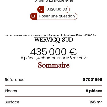
59110 La Madeleine
0320138138
Poser une question
Accueil
Vente Maison Wervicq-Sud, 5 Pièces, 4 Chambres, 156 M², 435 000 €
WERVICQ-SUD
•
435 000 €
5 pièces,
4 chambres
sur 156 m² env.
Sommaire
Référence
87001695
Pièces
5 pièces
Surface
156 m²