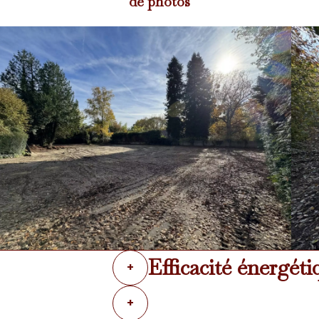
de photos
Efficacité énergéti
+
+