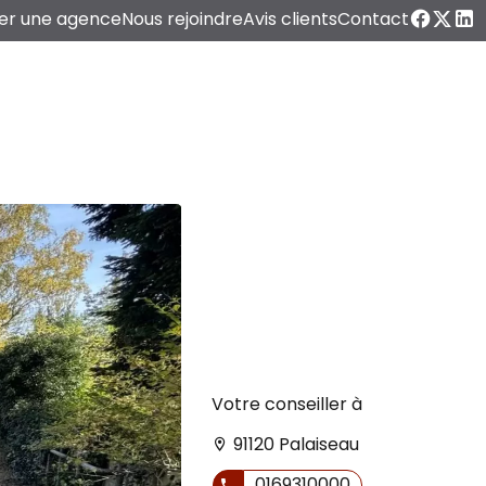
er une agence
Nous rejoindre
Avis clients
Contact
Votre conseiller à
91120 Palaiseau
0169310000