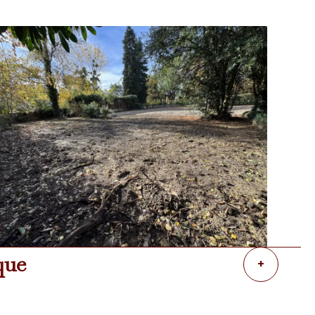
que
+