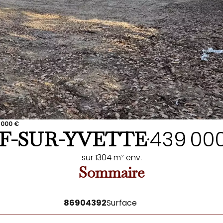
 000 €
439 00
F-SUR-YVETTE
•
sur 1304 m² env.
Sommaire
86904392
Surface