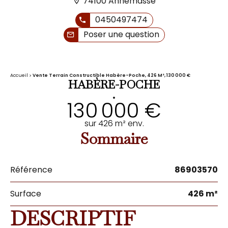
74100 Annemasse
0450497474
Poser une question
Accueil
Vente Terrain Constructible Habère-Poche, 426 M², 130 000 €
HABÈRE-POCHE
•
130 000 €
sur 426 m² env.
Sommaire
Référence
86903570
Surface
426 m²
DESCRIPTIF