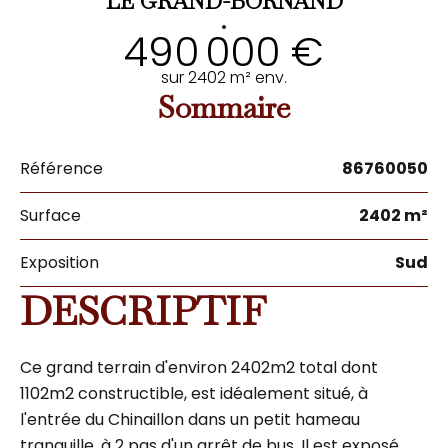
LE GRAND-BORNAND
•
490 000 €
sur 2402 m² env.
Sommaire
Référence
86760050
Surface
2402 m²
Exposition
Sud
DESCRIPTIF
Ce grand terrain d'environ 2402m2 total dont
1102m2 constructible, est idéalement situé, à
l'entrée du Chinaillon dans un petit hameau
tranquille, à 2 pas d'un arrêt de bus. Il est exposé