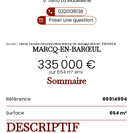
59110 La Madeleine
0320138138
Poser une question
Accueil
Vente Terrain Constructible Marcq-En-Barœul, 654 M², 335 000 €
MARCQ-EN-BARŒUL
•
335 000 €
sur 654 m² env.
Sommaire
Référence
86914994
Surface
654 m²
DESCRIPTIF