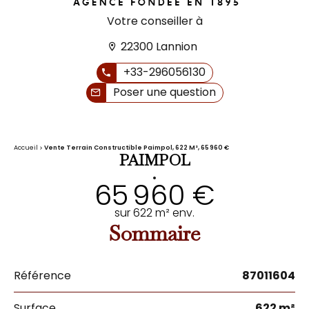
Votre conseiller à
22300 Lannion
+33-296056130
Poser une question
Accueil
Vente Terrain Constructible Paimpol, 622 M², 65 960 €
PAIMPOL
•
65 960 €
sur 622 m² env.
Sommaire
Référence
87011604
Surface
622 m²