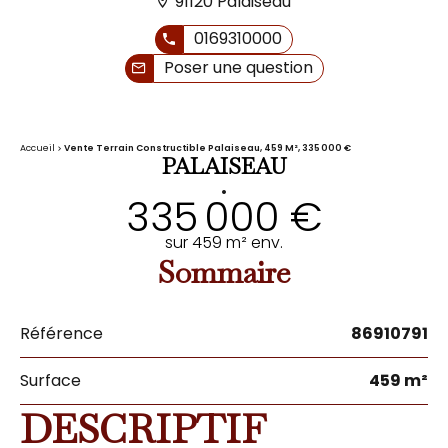
91120 Palaiseau
0169310000
Poser une question
Accueil
Vente Terrain Constructible Palaiseau, 459 M², 335 000 €
PALAISEAU
•
335 000 €
sur 459 m² env.
Sommaire
Référence
86910791
Surface
459 m²
DESCRIPTIF