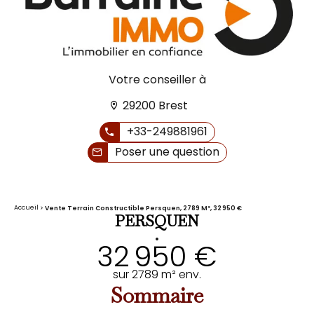
Votre conseiller à
29200 Brest
+33-249881961
Poser une question
Accueil
Vente Terrain Constructible Persquen, 2789 M², 32 950 €
PERSQUEN
•
32 950 €
sur 2789 m² env.
Sommaire