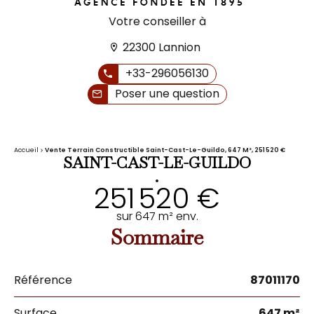
Votre conseiller à
22300 Lannion
+33-296056130
Poser une question
Accueil
Vente Terrain Constructible Saint-Cast-Le-Guildo, 647 M², 251 520 €
SAINT-CAST-LE-GUILDO
•
251 520 €
sur 647 m² env.
Sommaire
Référence
87011170
Surface
647 m²