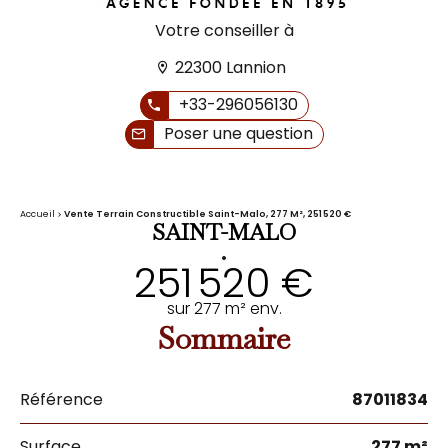
Votre conseiller à
22300 Lannion
+33-296056130
Poser une question
Accueil
Vente Terrain Constructible Saint-Malo, 277 M², 251 520 €
SAINT-MALO
•
251 520 €
sur 277 m² env.
Sommaire
Référence
87011834
Surface
277 m²